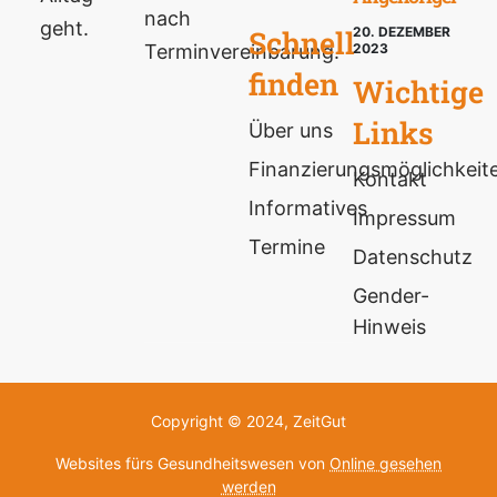
nach
geht.
Schnell
20. DEZEMBER
Terminvereinbarung.
2023
finden
Wichtige
Links
Über uns
Finanzierungsmöglichkeit
Kontakt
Informatives
Impressum
Termine
Datenschutz
Gender-
Hinweis
Copyright © 2024, ZeitGut
Websites fürs Gesundheitswesen von
Online gesehen
werden